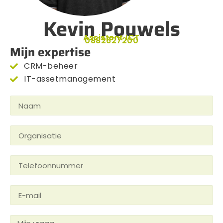
Kevin Pouwels
Assistent ICT
0882627200
Mijn expertise
CRM-beheer
IT-assetmanagement