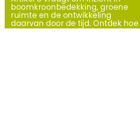
boomkroonbedekking, groene
ruimte en de ontwikkeling
daarvan door de tijd. Ontdek hoe
de Europese monitoring werkt
en welke informatie gemeenten
nodig hebben om gericht te
sturen.
Lees meer
Welkom bij Cobra Groeninzicht
Iedere dag stropen we onze mouwen op om