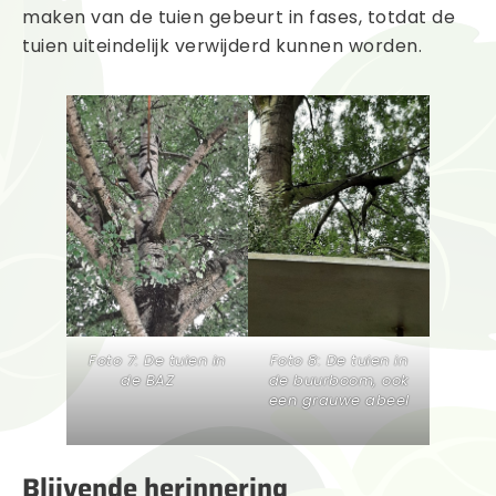
maken van de tuien gebeurt in fases, totdat de
tuien uiteindelijk verwijderd kunnen worden.
Foto 7: De tuien in
Foto 8: De tuien in
de BAZ
de buurboom, ook
een grauwe abeel
Blijvende herinnering