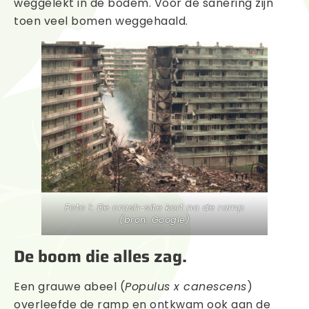
weggelekt in de bodem. Voor de sanering zijn
toen veel bomen weggehaald.
Foto 1: De crash-site kort na de ramp
(bron: Google)
De boom die alles zag.
Een grauwe abeel (
Populus x canescens
)
overleefde de ramp en ontkwam ook aan de