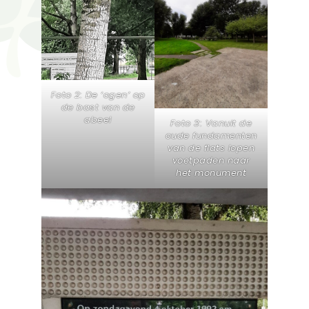
Foto 2: De ‘ogen’ op
de bast van de
abeel
Foto 3: Vanuit de
oude fundamenten
van de flats lopen
voetpaden naar
het monument