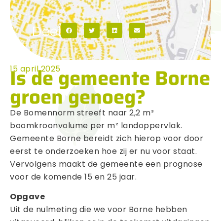
Deel
Is de gemeente Borne
15 april 2025
groen genoeg?
De Bomennorm streeft naar 2,2 m³
boomkroonvolume per m² landoppervlak.
Gemeente Borne bereidt zich hierop voor door
eerst te onderzoeken hoe zij er nu voor staat.
Vervolgens maakt de gemeente een prognose
voor de komende 15 en 25 jaar.
Opgave
Uit de nulmeting die we voor Borne hebben