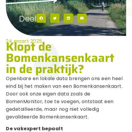
Deel
Klopt de
24 maart 2025
Bomenkansenkaart
in de praktijk?
Openbare en lokale data brengen ons een heel
eind bij het maken van een Bomenkansenkaart.
Door ook onze eigen data zoals de
BomenMonitor, toe te voegen, ontstaat een
gedetailleerde, maar nog niet volledig
gevalideerde Bomenkansenkaart.
De vakexpert bepaalt