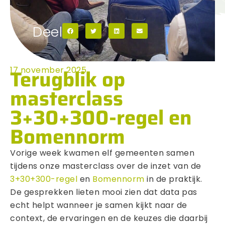
Deel
Terugblik op
17 november 2025
masterclass
3+30+300-regel en
Bomennorm
Vorige week kwamen elf gemeenten samen
tijdens onze masterclass over de inzet van de
3+30+300-regel
en
Bomennorm
in de praktijk.
De gesprekken lieten mooi zien dat data pas
echt helpt wanneer je samen kijkt naar de
context, de ervaringen en de keuzes die daarbij