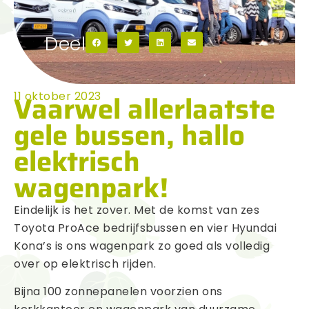
Deel
Vaarwel allerlaatste
11 oktober 2023
gele bussen, hallo
elektrisch
wagenpark!
Eindelijk is het zover. Met de komst van zes
Toyota ProAce bedrijfsbussen en vier Hyundai
Kona’s is ons wagenpark zo goed als volledig
over op elektrisch rijden.
Bijna 100 zonnepanelen voorzien ons