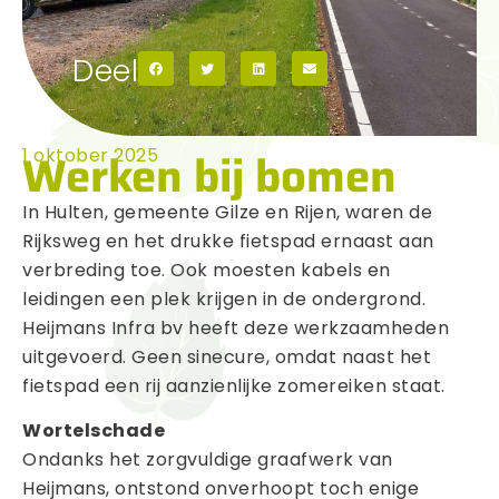
Deel
Werken bij bomen
1 oktober 2025
In Hulten, gemeente Gilze en Rijen, waren de
Rijksweg en het drukke fietspad ernaast aan
verbreding toe. Ook moesten kabels en
leidingen een plek krijgen in de ondergrond.
Heijmans Infra bv heeft deze werkzaamheden
uitgevoerd. Geen sinecure, omdat naast het
fietspad een rij aanzienlijke zomereiken staat.
Wortelschade
Ondanks het zorgvuldige graafwerk van
Heijmans, ontstond onverhoopt toch enige