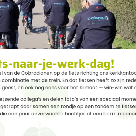
ets-naar-je-werk-dag!
el van de Cobradianen op de fiets richting ons kerkkanto
n combinatie met de trein. En dat fietsen heeft zo zijn re
 geest, en ook nog eens voor het klimaat — win-win wat o
 fietsende collega’s en delen foto’s van een speciaal mome
afgetrapt door samen een rondje op een tandem te fietse
jd bij die een paar onverwachte bochtjes of een berm mee