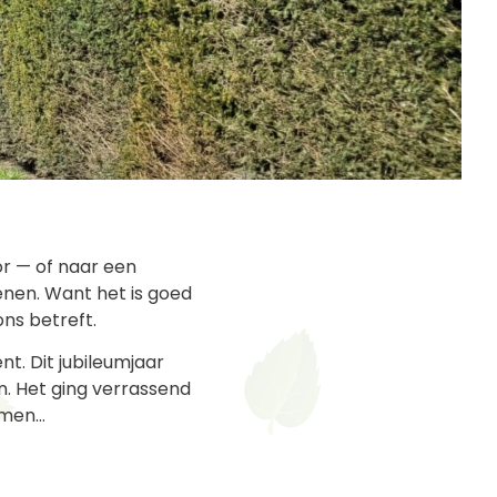
or — of naar een
denen. Want het is goed
ns betreft.
nt. Dit jubileumjaar
n. Het ging verrassend
nemen…