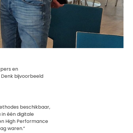
rpers en
 Denk bijvoorbeeld
emethodes beschikbaar,
in één digitale
ken High Performance
aag waren.”