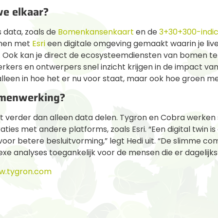
we elkaar?
 data, zoals de
Bomenkansenkaart
en de
3+30+300-indi
samen met
Esri
een digitale omgeving gemaakt waarin je liv
 Ook kan je direct de ecosysteemdiensten van bomen te 
kers en ontwerpers snel inzicht krijgen in de impact van
alleen in hoe het er nu voor staat, maar ook hoe groen me
menwerking?
 verder dan alleen data delen. Tygron en Cobra werke
ies met andere platforms, zoals Esri. “Een digital twin is
oor betere besluitvorming,” legt Hedi uit. “De slimme co
exe analyses toegankelijk voor de mensen die er dagelijk
w.tygron.com