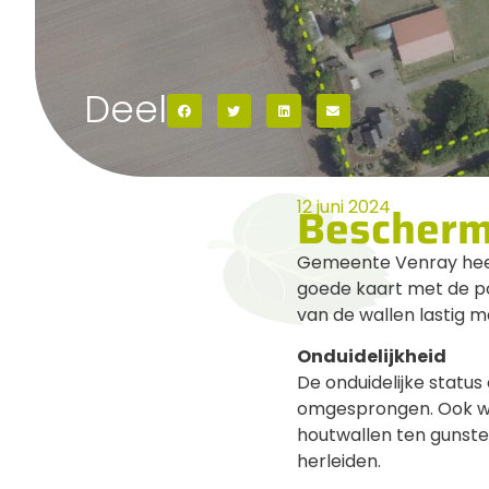
Deel
12 juni 2024
Bescherm
Gemeente Venray heeft
goede kaart met de p
van de wallen lastig m
Onduidelijkheid
De onduidelijke status
omgesprongen. Ook wi
houtwallen ten gunste 
herleiden.