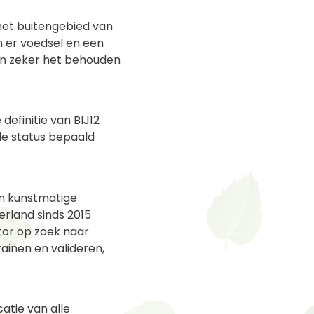
het buitengebied van
n er voedsel en een
 en zeker het behouden
efinitie van BIJ12
de status bepaald
n kunstmatige
erland sinds 2015
tor op zoek naar
inen en valideren,
atie van alle