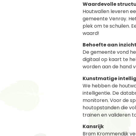
Waardevolle struct
Houtwallen leveren ee
gemeente Venray. Het z
plek om te schuilen. 
waard!
Behoefte aan inzich
De gemeente vond het b
digitaal op kaart te 
worden aan de hand v
Kunstmatige intelli
We hebben de houtwal
intelligentie. De dat
monitoren. Voor de s
houtopstanden die vo
trainen en valideren t
Kansrijk
Bram Krommendijk vert