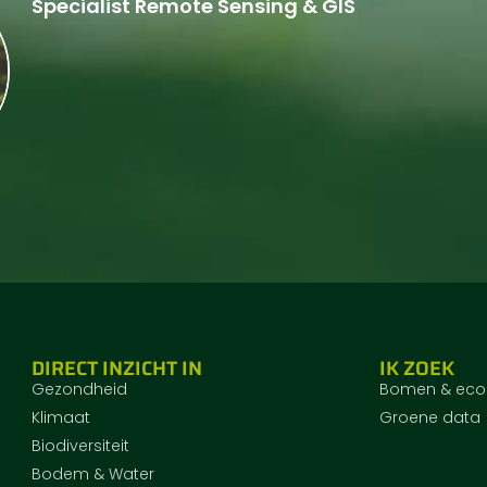
Specialist Remote Sensing & GIS
DIRECT INZICHT IN
IK ZOEK
Gezondheid
Bomen & eco
Klimaat
Groene data
Biodiversiteit
Bodem & Water