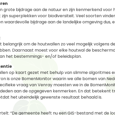
uren
n grote bijdrage aan de natuur en zijn kenmerkend voor 
ijn superplekken voor biodiversiteit. Veel soorten vinde
Een waardevolle bijdrage aan de landelijke omgeving dus,
t
elangrijk om de houtwallen zo veel mogelijk volgens de d
hebben. Daarnaast moest voor elke houtwal de bescherm
an het bestemmings- en/of beleidsplan.
gentie
len op kaart gezet met behulp van slimme algoritmes e
abron is onze BomenMonitor waarin we alle bomen van Ned
pecifieke vraag van Venray moesten we in de BomenMoni
ldeden aan de opgegeven kenmerken. En dat betekent tra
otdat het uiteindelijk gewenste resultaat behaald is.
elt: “De gemeente heeft nu een GIS-bestand met de loc