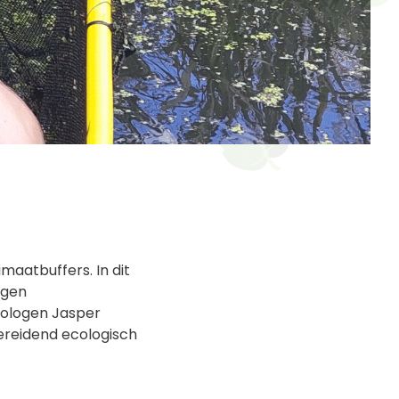
aatbuffers. In dit
ggen
cologen Jasper
ereidend ecologisch