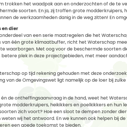
am trokken het waadpak aan en onderzochten of de te ve
hermde soorten. En ja, zij troffen grote modderkruipers, h
 kunnen de werkzaamheden danig in de weg zitten! En o
 en dier
n onderdeel van een serie maatregelen die het Waterscha
ts van één grote klimaatbuffer, richt het Waterschap meer
 te waarborgen. Met oog voor de beschermde soorten die 
e, betere plek in deze projectgebieden, met meer aandach
terschap op tijd rekening gehouden met deze onderzoeks
g van de Omgevingswet ligt namelijk op de loer bij zulke
 én de ontheffingsaanvraag in de hand, weet het Water
rote modderkruipers, heikikkers en poelkikkers en hun le
soorten zich voort? Hoe een sloot te dempen zonder die
weten wij het antwoord. En we kunnen ook helpen bij de v
eren een goede toekomst te bieden.