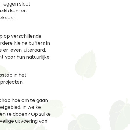
rleggen sloot
eikikkers en
mgekeerd…
p op verschillende
dere kleine buffers in
er leven, uiteraard.
t voor hun natuurlijke
stap in het
 projecten.
schap hoe om te gaan
efgebied. In welke
ren te doden? Op zulke
eilige uitvoering van