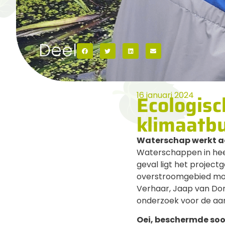
Deel
16 januari 2024
Ecologisc
klimaatbu
Waterschap werkt a
Waterschappen in heel
geval ligt het projec
overstroomgebied moe
Verhaar, Jaap van Dor
onderzoek voor de aan
Oei, beschermde soo