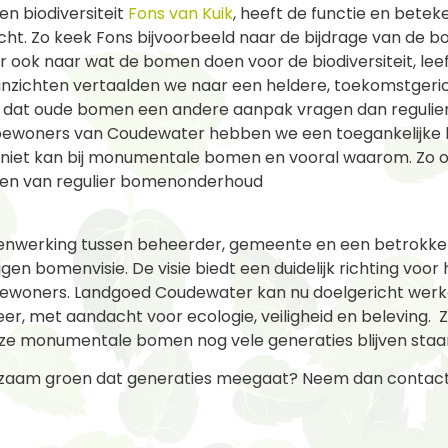
en biodiversiteit
Fons van Kuik
, heeft de functie en betek
ht. Zo keek Fons bijvoorbeeld naar de bijdrage van de 
ok naar wat de bomen doen voor de biodiversiteit, leefkw
 inzichten vertaalden we naar een heldere, toekomstgeri
s dat oude bomen een andere aanpak vragen dan regulier
ewoners van Coudewater hebben we een toegankelijke 
en niet kan bij monumentale bomen en vooral waarom. Zo 
jken van regulier bomenonderhoud
enwerking tussen beheerder, gemeente en een betrokken
en bomenvisie. De visie biedt een duidelijk richting voor
 bewoners. Landgoed Coudewater kan nu doelgericht werk
 met aandacht voor ecologie, veiligheid en beleving. 
ze monumentale bomen nog vele generaties blijven staa
duurzaam groen dat generaties meegaat? Neem dan conta