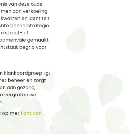
enis van deze oude
bomen aan verkoeling
aliteit en identiteit
chte beheerstrategie.
e straat- of
bomenvisie gemaakt.
ontstaat begrip voor
 klankbordgroep ligt
 het beheer én zorgt
en aan gezond,
Zo vergroten we
n.
ct op met
Fons van