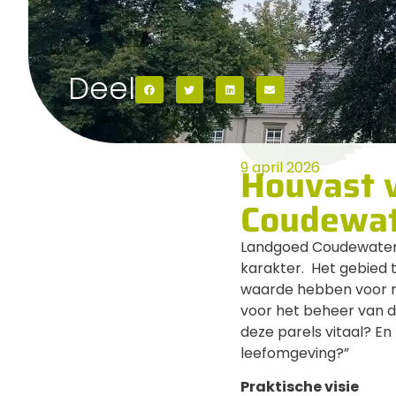
Deel
9 april 2026
Houvast 
Coudewa
Landgoed Coudewater 
karakter. Het gebied
waarde hebben voor n
voor het beheer van 
deze parels vitaal? 
leefomgeving?”
Praktische visie